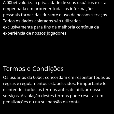
A 00bet valoriza a privacidade de seus usuários e está
empenhada em proteger todas as informações
pessoais fornecidas durante o uso de nossos serviços.
Todos os dados coletados são utilizados
exclusivamente para fins de melhoria contínua da
experiência de nossos jogadores.
Termos e Condições
Os usuários da 00bet concordam em respeitar todas as
regras e regulamentos estabelecidos. É importante ler
e entender todos os termos antes de utilizar nossos
serviços. A violação destes termos pode resultar em
penalizações ou na suspensão da conta.