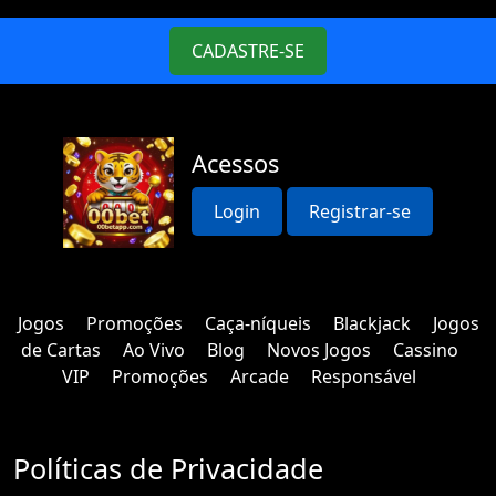
CADASTRE-SE
Acessos
Login
Registrar-se
Jogos
Promoções
Caça-níqueis
Blackjack
Jogos
de Cartas
Ao Vivo
Blog
Novos Jogos
Cassino
VIP
Promoções
Arcade
Responsável
Políticas de Privacidade