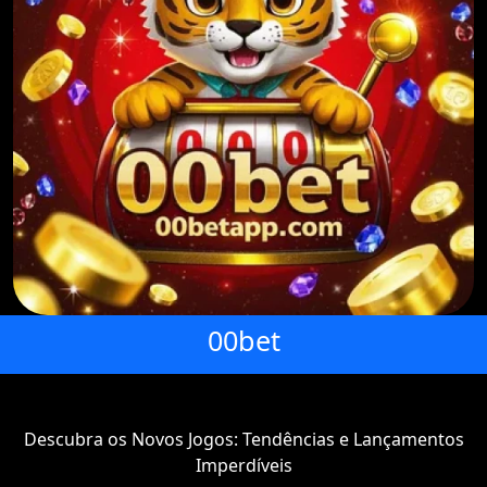
00bet
Descubra os Novos Jogos: Tendências e Lançamentos
Imperdíveis