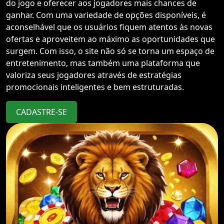
do jogo e oferecer aos jogadores mais chances de
ganhar. Com uma variedade de opções disponíveis, é
aconselhável que os usuários fiquem atentos às novas
ofertas e aproveitem ao máximo as oportunidades que
surgem. Com isso, o site não só se torna um espaço de
entretenimento, mas também uma plataforma que
valoriza seus jogadores através de estratégias
promocionais inteligentes e bem estruturadas.
CADASTRE-SE