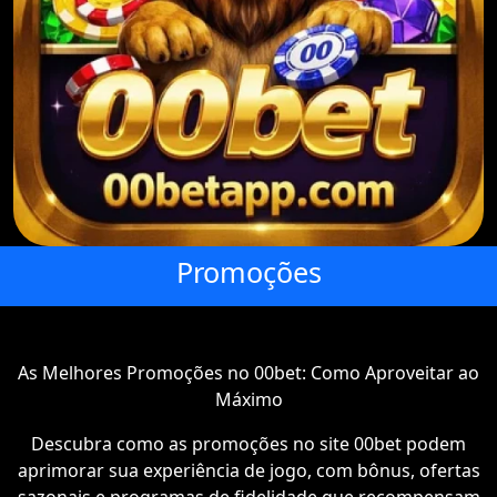
Promoções
As Melhores Promoções no 00bet: Como Aproveitar ao
Máximo
Descubra como as promoções no site 00bet podem
aprimorar sua experiência de jogo, com bônus, ofertas