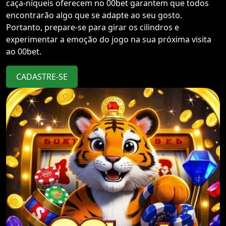
caça-níqueis oferecem no 00bet garantem que todos
encontrarão algo que se adapte ao seu gosto.
Portanto, prepare-se para girar os cilindros e
experimentar a emoção do jogo na sua próxima visita
ao 00bet.
CADASTRE-SE