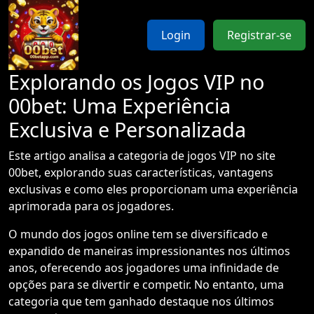
Login
Registrar-se
Explorando os Jogos VIP no
00bet: Uma Experiência
Exclusiva e Personalizada
Este artigo analisa a categoria de jogos VIP no site
00bet, explorando suas características, vantagens
exclusivas e como eles proporcionam uma experiência
aprimorada para os jogadores.
O mundo dos jogos online tem se diversificado e
expandido de maneiras impressionantes nos últimos
anos, oferecendo aos jogadores uma infinidade de
opções para se divertir e competir. No entanto, uma
categoria que tem ganhado destaque nos últimos