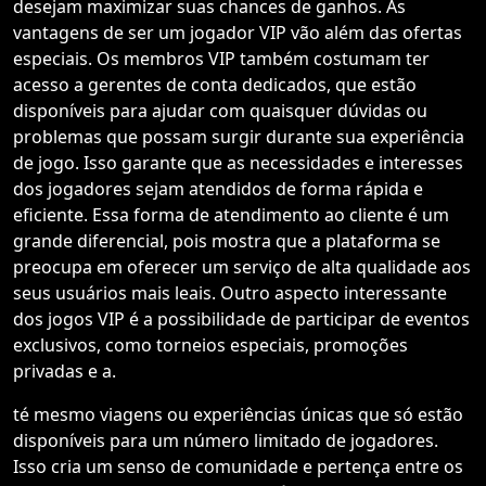
desejam maximizar suas chances de ganhos. As
vantagens de ser um jogador VIP vão além das ofertas
especiais. Os membros VIP também costumam ter
acesso a gerentes de conta dedicados, que estão
disponíveis para ajudar com quaisquer dúvidas ou
problemas que possam surgir durante sua experiência
de jogo. Isso garante que as necessidades e interesses
dos jogadores sejam atendidos de forma rápida e
eficiente. Essa forma de atendimento ao cliente é um
grande diferencial, pois mostra que a plataforma se
preocupa em oferecer um serviço de alta qualidade aos
seus usuários mais leais. Outro aspecto interessante
dos jogos VIP é a possibilidade de participar de eventos
exclusivos, como torneios especiais, promoções
privadas e a.
té mesmo viagens ou experiências únicas que só estão
disponíveis para um número limitado de jogadores.
Isso cria um senso de comunidade e pertença entre os