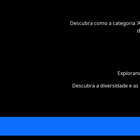
Descubra como a categoria 'A
d
Explorand
Descubra a diversidade e as 