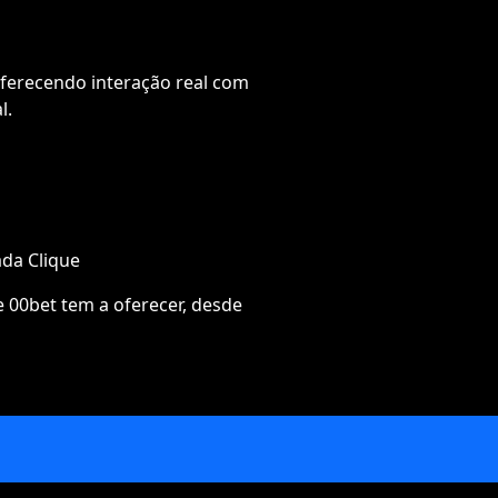
oferecendo interação real com
l.
da Clique
e 00bet tem a oferecer, desde