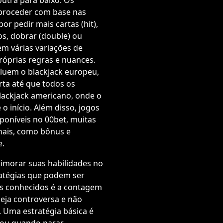
outra para baixo. Os
proceder com base nas
r pedir mais cartas (hit),
os, dobrar (double) ou
tem várias variações de
róprias regras e nuances.
luem o blackjack europeu,
rta até que todos os
lackjack americano, onde o
o início. Além disso, jogos
sponíveis no 00bet, muitas
nais, como bônus e
e.
rimorar suas habilidades no
ratégias que podem ser
is conhecidos é a contagem
seja controversa e não
 Uma estratégia básica é