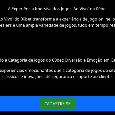
A Experiência Imersiva dos Jogos 'Ao Vivo' no 00bet
o Vivo' do 00bet transforma a experiência de jogo online, 
ealers e uma ampla variedade de jogos, tudo em tempo rea
o a Categoria de Jogos do 00bet: Diversão e Emoção em Ca
experiências emocionantes que a categoria de jogos do sit
clássicos e inovações até segurança e suporte ao cliente.
CADASTRE-SE