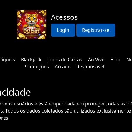
Acessos
Login
Registrar-se
níqueis
Blackjack
Jogos de Cartas
Ao Vivo
Blog
No
Promoções
Arcade
Responsável
vacidade
 de seus usuários e está empenhada em proteger todas as i
s. Todos os dados coletados são utilizados exclusivamente 
ores.