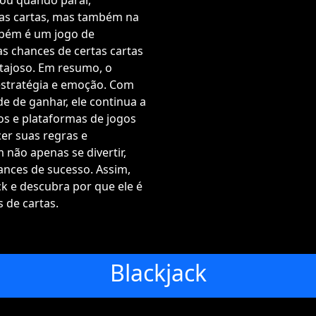
 ou quando parar,
as cartas, mas também na
ambém é um jogo de
s chances de certas cartas
tajoso. Em resumo, o
 estratégia e emoção. Com
de de ganhar, ele continua a
os e plataformas de jogos
er suas regras e
 não apenas se divertir,
ces de sucesso. Assim,
 e descubra por que ele é
 de cartas.
Blackjack